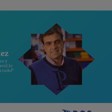
lez
so y
avid lo
a todo!"