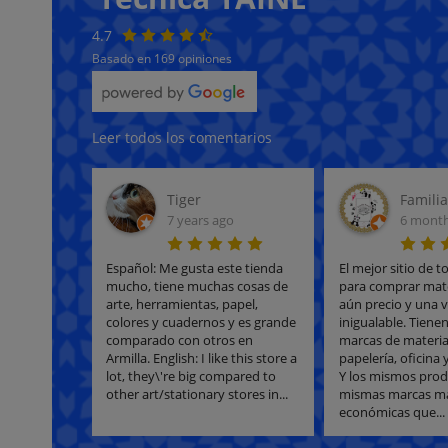
4.7
Basado en 169 opiniones
Leer todos los comentarios
Familia Panda
Rafael 
6 months ago
2 month
e tienda
El mejor sitio de toda Granada
De las mejores co
 cosas de
para comprar material escolar y
que he hecho. Hice
apel,
aún precio y una variedad
me ha llegado en
y es grande
inigualable. Tienen de todas las
horas perfectame
 en
marcas de material escolar,
Lo mejor la fluidez
 this store a
papelería, oficina y bellas artes.
comunicación/inf
pared to
Y los mismos productos de las
Wsp con la emple
ores in...
mismas marcas más
asesoró y resolvió
económicas que...
Seguro que...