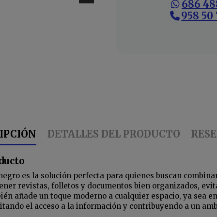
686 48
958 50 
IPCIÓN
DETALLES DEL PRODUCTO
RES
oducto
gro es la solución perfecta para quienes buscan combinar f
ner revistas, folletos y documentos bien organizados, evita
bién añade un toque moderno a cualquier espacio, ya sea en l
litando el acceso a la información y contribuyendo a un am