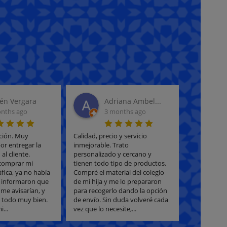
ana Ambel...
Tiger
F
nths ago
7 years ago
6
y servicio
Español: Me gusta este tienda
El mejor si
rato
mucho, tiene muchas cosas de
para compra
y cercano y
arte, herramientas, papel,
aún precio 
po de productos.
colores y cuadernos y es grande
inigualable.
rial del colegio
comparado con otros en
marcas de m
e lo prepararon
Armilla. English: I like this store a
papelería, o
 dando la opción
lot, they\'re big compared to
Y los mismo
duda volveré cada
other art/stationary stores in...
mismas ma
ite,...
económicas 