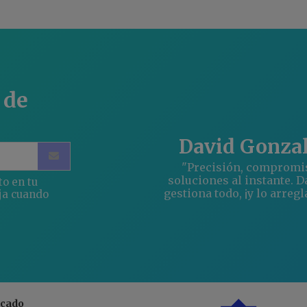
 de
David Gonza
"Precisión, compromi
soluciones al instante. D
to en tu
gestiona todo, ¡y lo arregl
ja cuando
acado