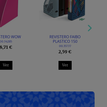
STERO WOW
REVISTERO FAIBO
R
PLASTICO 150
00.34285
00.35737
8,71 €
2,59 €
Ver
Ver