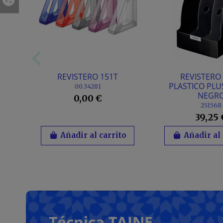
REVISTERO 151T
REVISTERO 
PLASTICO PLU
00.34281
NEGR
0,00 €
251568
39,25 
Añadir al carrito
Añadir al 
Técnica TAINE