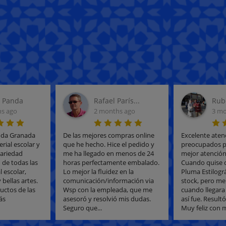
París...
Rubén Vergara
Adri
s ago
3 months ago
3 mo
mpras online
Excelente atención. Muy
Calidad, precio 
 el pedido y
preocupados por entregar la
inmejorable. T
 menos de 24
mejor atención al cliente.
personalizado 
nte embalado.
Cuando quise comprar mi
tienen todo ti
 en la
Pluma Estilográfica, ya no había
Compré el mate
ormación via
stock, pero me informaron que
de mi hija y m
ada, que me
cuando llegara me avisarían, y
para recogerlo
 mis dudas.
así fue. Resultó todo muy bien.
de envío. Sin 
Muy feliz con mi...
vez que lo neces