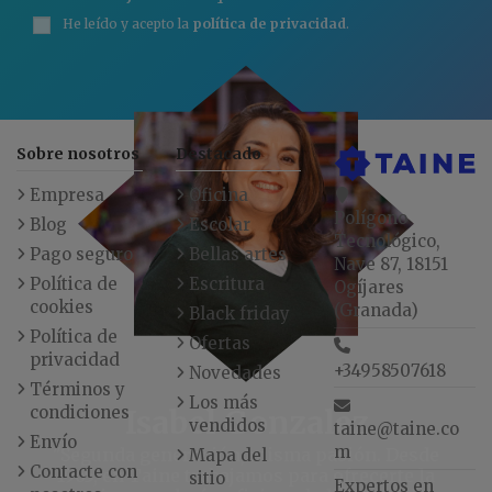
He leído y acepto la
política de privacidad
.
Sobre nosotros
Destacado
Empresa
Oficina
Polígono
Blog
Escolar
Tecnológico,
Pago seguro
Bellas artes
Nave 87, 18151
Política de
Escritura
Ogíjares
cookies
(Granada)
Black friday
Política de
Ofertas
privacidad
+34958507618
Novedades
Términos y
Los más
condiciones
Isabel Gonzalez
vendidos
taine@taine.co
Envío
m
"Segunda generación, misma pasión. Desde
Mapa del
Contacte con
1965, en Taine trabajamos para ofrecerte la
sitio
Expertos en