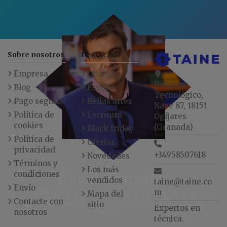
Sobre nosotros
Destacado
Empresa
Oficina
Polígono
Blog
Escolar
Tecnológico,
Pago seguro
Bellas artes
Nave 87, 18151
Política de
Escritura
Ogíjares
cookies
(Granada)
Black friday
Política de
Ofertas
privacidad
+34958507618
Novedades
Términos y
Los más
condiciones
David Gonzalez
vendidos
taine@taine.co
Envío
m
"Precisión, compromiso y soluciones al
Mapa del
Contacte con
instante. David lo gestiona todo, ¡y lo arregla
sitio
Expertos en
nosotros
todo!"
técnica.