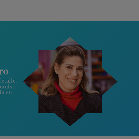
ro
etalle,
romiso
ia en