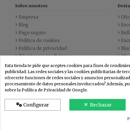
Sobre nosotros
Dest
Empresa
Ofic
Blog
Esc
Pago seguro
Bell
Política de cookies
Escr
Política de privacidad
Blac
Términos y condiciones
Ofe
Envío
Nov
Esta tienda te pide que aceptes cookies para fines de rendimien
Contacte con nosotros
Los
publicidad. Las redes sociales y las cookies publicitarias de ter
ofrecerte funciones de redes sociales y anuncios personalizado
Mapa
procesamiento de datos personales involucrados? Además, p
sobre la Política de Privacidad de Google.
Configurar
Rechazar
Copyright ©
2026
Tecnica Taine ®. Todos los derechos reservad
OliverCG
P
Aviso legal
|
Terminos y condiciones
|
Uso de Cookies