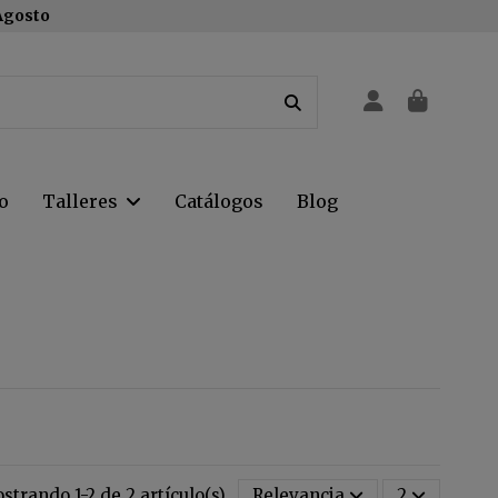
 Agosto
o
Talleres
Catálogos
Blog
strando 1-2 de 2 artículo(s)
Relevancia
2