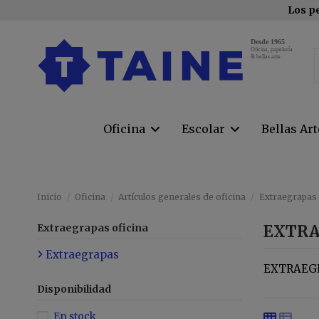
Los pe
Desde 1965
Oﬁcina, papelería
& bellas arte
Oficina
Escolar
Bellas Ar
Inicio
Oficina
Artículos generales de oficina
Extraegrapas 
Extraegrapas oficina
EXTRA
Extraegrapas
EXTRAEG
Disponibilidad
En stock