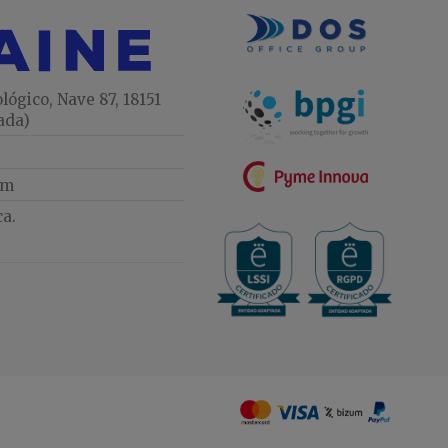
lógico, Nave 87, 18151
ada)
om
ca.