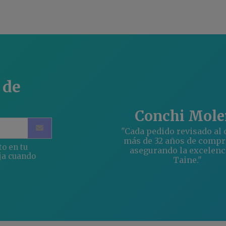
 de
Conchi Mole
"Cada pedido revisado al d
más de 32 años de comp
to en tu
asegurando la excelenc
ja cuando
Taine."