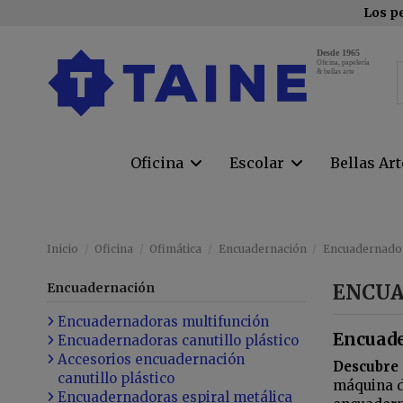
Los pe
Desde 1965
Oﬁcina, papelería
& bellas arte
Oficina
Escolar
Bellas Ar
Inicio
Oficina
Ofimática
Encuadernación
Encuadernador
Encuadernación
ENCUA
Encuadernadoras multifunción
Encuade
Encuadernadoras canutillo plástico
Accesorios encuadernación
Descubre 
canutillo plástico
máquina d
Encuadernadoras espiral metálica