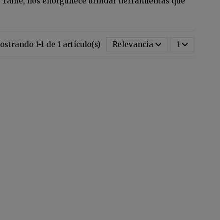
 Taine, nos enorgullece brindar herramientas que
strando 1-1 de 1 artículo(s)
Relevancia
1