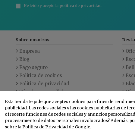
He leído y acepto la
política de privacidad
.
Sobre nosotros
Dest
Empresa
Ofic
Blog
Esc
Pago seguro
Bell
Política de cookies
Escr
Política de privacidad
Blac
Términos y condiciones
Ofe
Envío
Nov
Esta tienda te pide que aceptes cookies para fines de rendimien
publicidad. Las redes sociales y las cookies publicitarias de ter
Contacte con nosotros
Los
ofrecerte funciones de redes sociales y anuncios personalizado
Mapa
procesamiento de datos personales involucrados? Además, p
sobre la Política de Privacidad de Google.