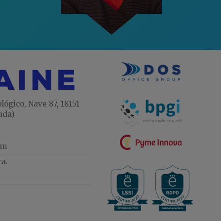
lógico, Nave 87, 18151
ada)
om
ca.