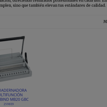
ación, ofreciendo resultados profesionales en cada uso. En
mplen, sino que también elevan tus estándares de calidad.
Mo
UADERNADORA
LTIFUNCIÓN
BIND MB20 GBC
259819