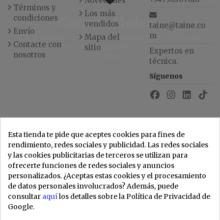
Novedades
Términos y
Los más
condiciones
Conchi Molero
vendidos
taine@taine.co
Envío
m
"Cada pedido revisado al detalle, más de 32 años
Mapa del
Contacte con
de compromiso asegurando la excelencia en
sitio
Expertos en
nosotros
Taine."
técnica.
Síguenos
Esta tienda te pide que aceptes cookies para fines de
rendimiento, redes sociales y publicidad. Las redes sociales
y las cookies publicitarias de terceros se utilizan para
ofrecerte funciones de redes sociales y anuncios
personalizados. ¿Aceptas estas cookies y el procesamiento
de datos personales involucrados? Además, puede
consultar
aquí
los detalles sobre la Política de Privacidad de
Google.