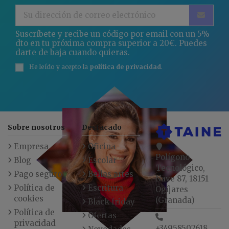
Suscríbete y recibe un código por email con un 5%
dto en tu próxima compra superior a 20€. Puedes
darte de baja cuando quieras.
He leído y acepto la
política de privacidad
.
Sobre nosotros
Destacado
Empresa
Oficina
Polígono
Blog
Escolar
Tecnológico,
Pago seguro
Bellas artes
Nave 87, 18151
Política de
Escritura
Ogíjares
cookies
(Granada)
Black friday
Política de
Ofertas
privacidad
+34958507618