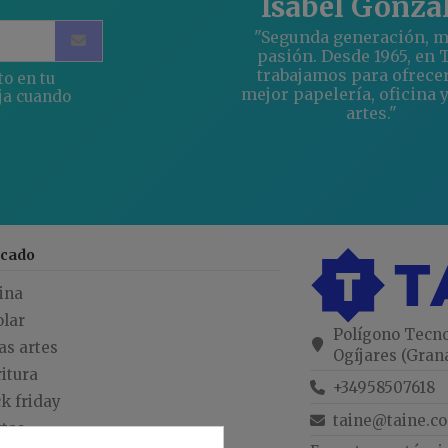
Isabel Gonza
"Segunda generación, 
pasión. Desde 1965, en 
trabajamos para ofrecer
to en tu
mejor papelería, oficina y
ja cuando
artes."
acado
ina
olar
Polígono Tecno
as artes
Ogíjares (Gran
itura
+34958507618
k friday
taine@taine.c
rtas