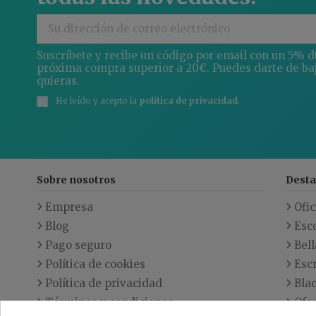
Suscríbete y recibe un código por email con un 5% d
próxima compra superior a 20€. Puedes darte de ba
quieras.
He leído y acepto la
política de privacidad
.
Sobre nosotros
Dest
Empresa
Ofic
Blog
Esc
Pago seguro
Bell
Política de cookies
Escr
Política de privacidad
Blac
Términos y condiciones
Ofe