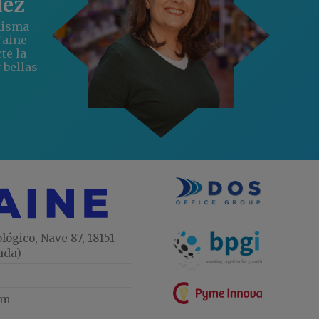
lez
misma
Taine
te la
 bellas
lógico, Nave 87, 18151
ada)
om