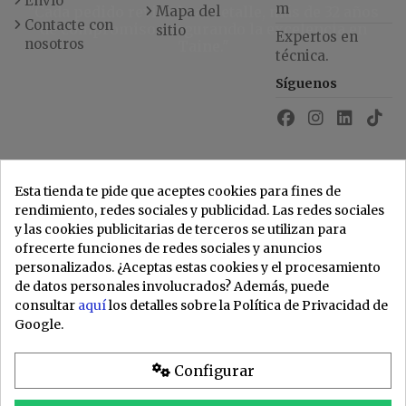
Envío
m
"Cada pedido revisado al detalle, más de 32 años
Mapa del
Contacte con
de compromiso asegurando la excelencia en
sitio
Expertos en
nosotros
Taine."
técnica.
Síguenos
Esta tienda te pide que aceptes cookies para fines de
rendimiento, redes sociales y publicidad. Las redes sociales
y las cookies publicitarias de terceros se utilizan para
ofrecerte funciones de redes sociales y anuncios
personalizados. ¿Aceptas estas cookies y el procesamiento
de datos personales involucrados? Además, puede
consultar
aquí
los detalles sobre la Política de Privacidad de
Google.
Configurar