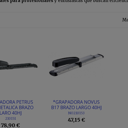
eales para profesionales
y entusiastas que buscan eficiencia
Mo
ADORA PETRUS
*GRAPADORA NOVUS
METALICA BRAZO
B17 BRAZO LARGO 40HJ
LARO 40HJ
NO210153
210151
47,15 €
78,90 €