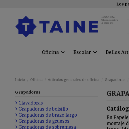
Los pe
Desde 1965
Oﬁcina, papelería
& bellas arte
Oficina
Escolar
Bellas Ar
Inicio
Oficina
Artículos generales de oficina
Grapadoras
Grapadoras
GRAPA
Clavadoras
Catálog
Grapadoras de bolsillo
Grapadoras de brazo largo
En Papele
Grapadoras de gruesos
montaje d
Grapadoras de sobremesa