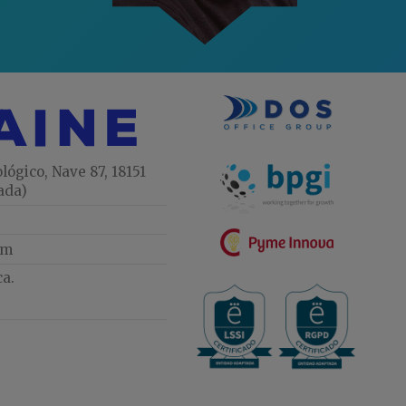
lógico, Nave 87, 18151
ada)
om
ca.