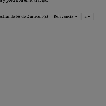
 y precisión en su trabajo.
strando 1-2 de 2 artículo(s)
Relevancia
2