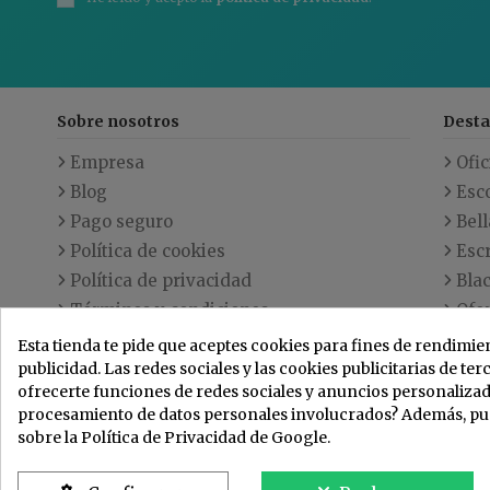
Sobre nosotros
Dest
Empresa
Ofic
Blog
Esc
Pago seguro
Bell
Política de cookies
Escr
Política de privacidad
Blac
Términos y condiciones
Ofe
Envío
Nov
Esta tienda te pide que aceptes cookies para fines de rendimien
publicidad. Las redes sociales y las cookies publicitarias de ter
Contacte con nosotros
Los
ofrecerte funciones de redes sociales y anuncios personalizado
Mapa
procesamiento de datos personales involucrados? Además, p
sobre la Política de Privacidad de Google.