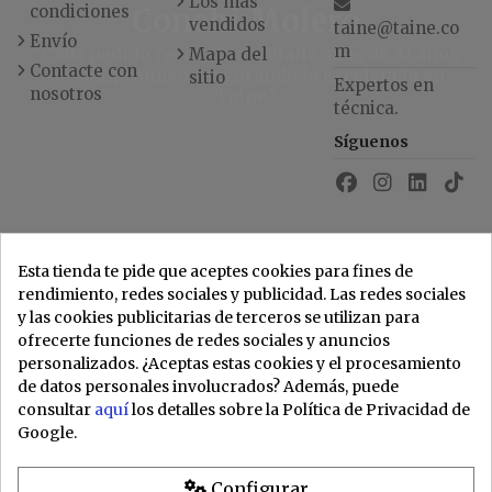
Los más
condiciones
Conchi Molero
vendidos
taine@taine.co
Envío
m
"Cada pedido revisado al detalle, más de 32 años
Mapa del
Contacte con
de compromiso asegurando la excelencia en
sitio
Expertos en
nosotros
Taine."
técnica.
Síguenos
Esta tienda te pide que aceptes cookies para fines de
rendimiento, redes sociales y publicidad. Las redes sociales
y las cookies publicitarias de terceros se utilizan para
ofrecerte funciones de redes sociales y anuncios
personalizados. ¿Aceptas estas cookies y el procesamiento
de datos personales involucrados? Además, puede
consultar
aquí
los detalles sobre la Política de Privacidad de
Google.
Configurar