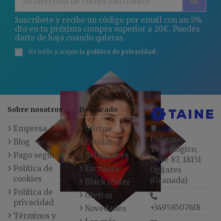
Suscríbete y recibe un código por email con un 5%
dto en tu próxima compra superior a 20€. Puedes
darte de baja cuando quieras.
He leído y acepto la
política de privacidad
.
Sobre nosotros
Destacado
Empresa
Oficina
Polígono
Blog
Escolar
Tecnológico,
Pago seguro
Bellas artes
Nave 87, 18151
Política de
Escritura
Ogíjares
cookies
(Granada)
Black friday
Política de
Ofertas
privacidad
+34958507618
Novedades
Términos y