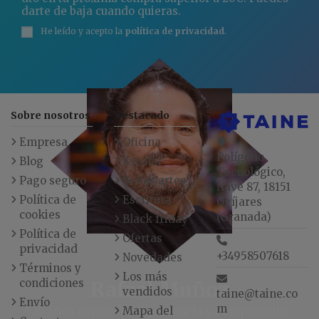
darte de baja cuando quieras.
He leído y acepto la
política de privacidad
.
Sobre nosotros
Destacado
Empresa
Oficina
Polígono
Blog
Escolar
Tecnológico,
Pago seguro
Bellas artes
Nave 87, 18151
Política de
Escritura
Ogíjares
cookies
(Granada)
Black friday
Política de
Ofertas
privacidad
+34958507618
Novedades
Términos y
Los más
condiciones
Rafael Muñoz
vendidos
taine@taine.co
Envío
m
"25 años sumando experiencia y compromiso.
Mapa del