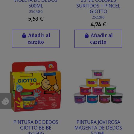
VIOLETA DE DEDOS
25 ML COLORES
500ML
SURTIDOS + PINCEL
GIOTTO
256486
252286
5,53 €
4,74 €
Añadir al
Añadir al
carrito
carrito
PINTURA DE DEDOS
PINTURA JOVI ROSA
GIOTTO BE-BÈ
MAGENTA DE DEDOS
4x150G
500ML