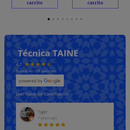
carrito
carrito
Técnica TAINE
4.7
Basado en 169 opiniones
Leer todos los comentarios
Familia Panda
6 months ago