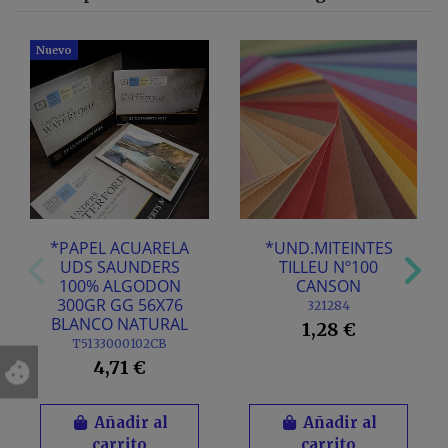
Nuevo
*PAPEL ACUARELA
*UND.MITEINTES
UDS SAUNDERS
TILLEU Nº100
100% ALGODON
CANSON
300GR GG 56X76
321284
BLANCO NATURAL
1,28 €
T5133000102CB
4,71 €
Añadir al
Añadir al
carrito
carrito