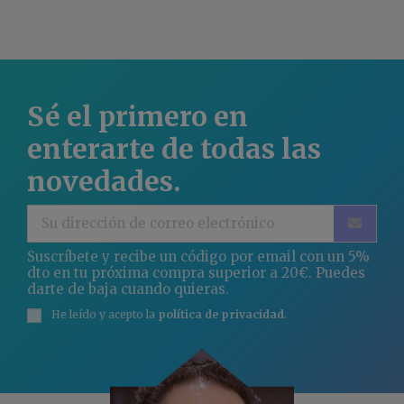
Sé el primero en
enterarte de todas las
novedades.
Suscríbete y recibe un código por email con un 5%
dto en tu próxima compra superior a 20€. Puedes
darte de baja cuando quieras.
He leído y acepto la
política de privacidad
.