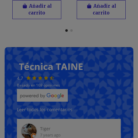
Añadir al
Añadir al
carrito
carrito
Técnica TAINE
4.7
Basado en 169 opiniones
Leer todos los comentarios
Familia Panda
6 months ago