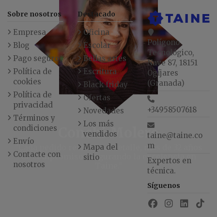
Sobre nosotros
Destacado
Empresa
Oficina
Polígono
Blog
Escolar
Tecnológico,
Pago seguro
Bellas artes
Nave 87, 18151
Política de
Escritura
Ogíjares
cookies
(Granada)
Black friday
Política de
Ofertas
privacidad
+34958507618
Novedades
Términos y
Los más
condiciones
Conchi Molero
vendidos
taine@taine.co
Envío
m
"Cada pedido revisado al detalle, más de 32 años
Mapa del
Contacte con
de compromiso asegurando la excelencia en
sitio
Expertos en
nosotros
Taine."
técnica.
Síguenos